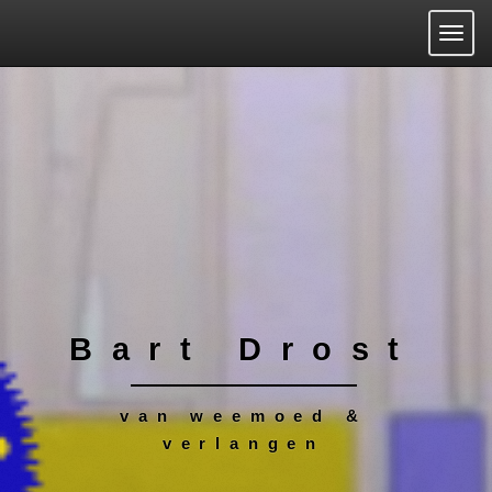
Togg
Bart Drost
van weemoed &
verlangen