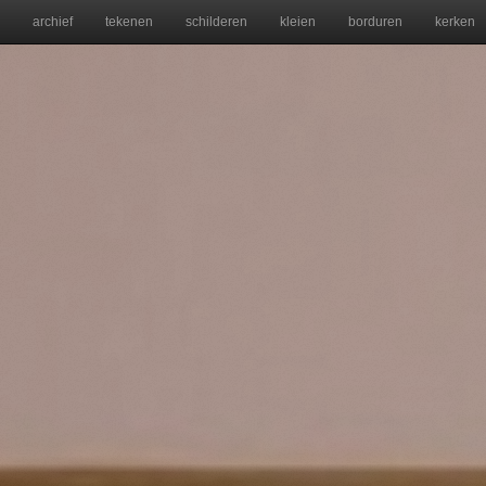
archief
tekenen
schilderen
kleien
borduren
kerken