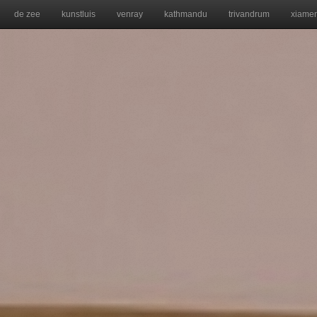
de zee
kunstluis
venray
kathmandu
trivandrum
xiame