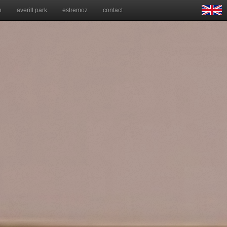
n
averill park
estremoz
contact