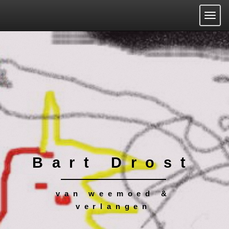
Togg
Bart Drost
van weemoed &
verlangen