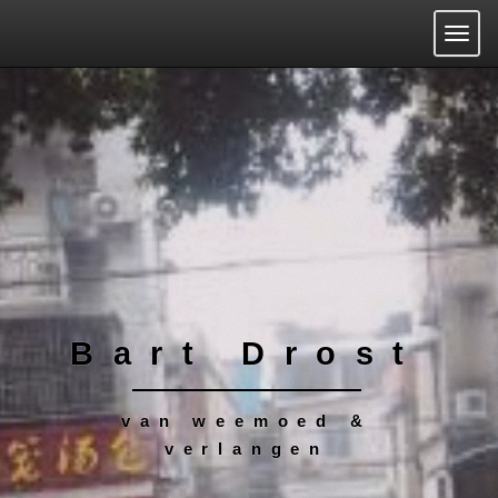
Togg
Bart Drost
van weemoed &
verlangen