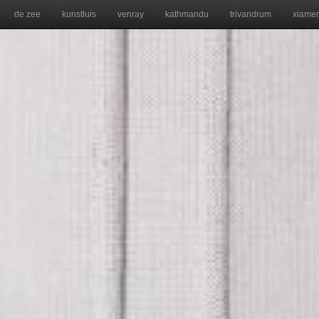
de zee
kunstluis
venray
kathmandu
trivandrum
xiame