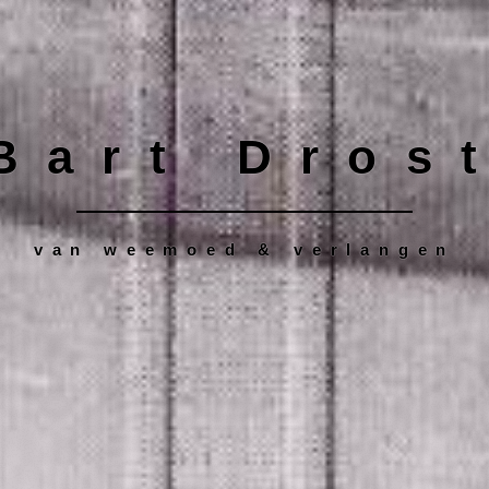
Bart Dros
van weemoed & verlangen