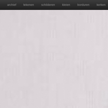
archief
tekenen
schilderen
kleien
borduren
kerken