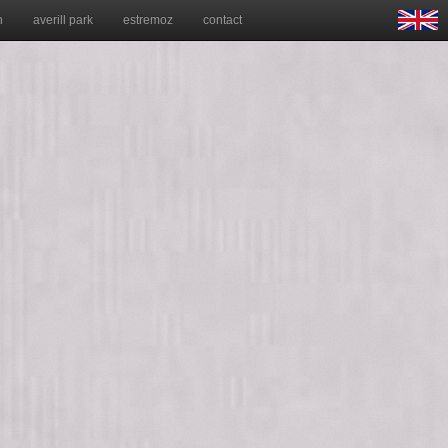
n
averill park
estremoz
contact