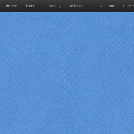
de zee
kunstluis
venray
kathmandu
trivandrum
xiame