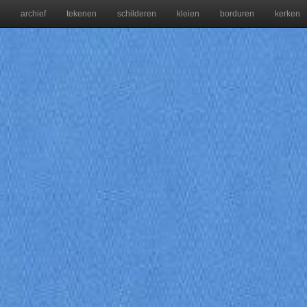
archief
tekenen
schilderen
kleien
borduren
kerken