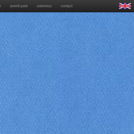
n
averill park
estremoz
contact