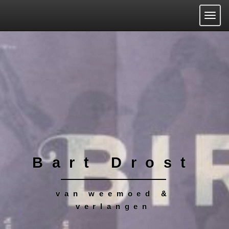
Togg
Bart Drost
van weemoed &
verlangen