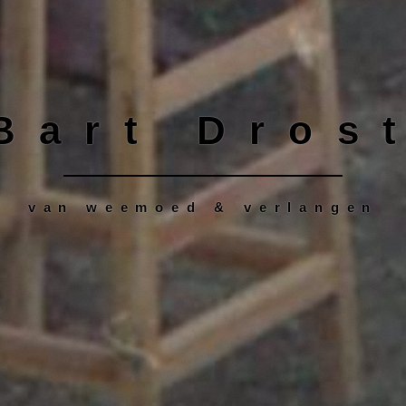
Bart Dros
van weemoed & verlangen