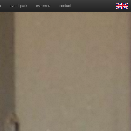
n
averill park
estremoz
contact