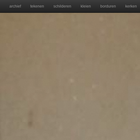
archief
tekenen
schilderen
kleien
borduren
kerken