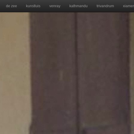
de zee
kunstluis
venray
kathmandu
trivandrum
xiame